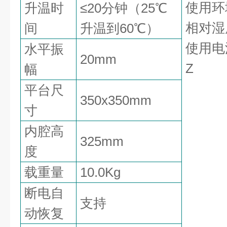
使用环
升温时
≤
20
分钟（
25
℃
相对湿
间
升温到
6
0
℃）
使用电
水平振
20mm
Z
幅
平台尺
350x350mm
寸
内腔高
325mm
度
载重量
10.0Kg
断电自
支持
动恢复