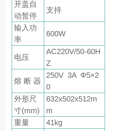
开盖自
支持
动暂停
输入功
60
0W
率
AC
220V/50-60H
电压
Z
250V 3A
Ф
5
×
2
熔
断
器
0
外形尺
632x502x512
m
寸
(mm)
m
重量
41kg