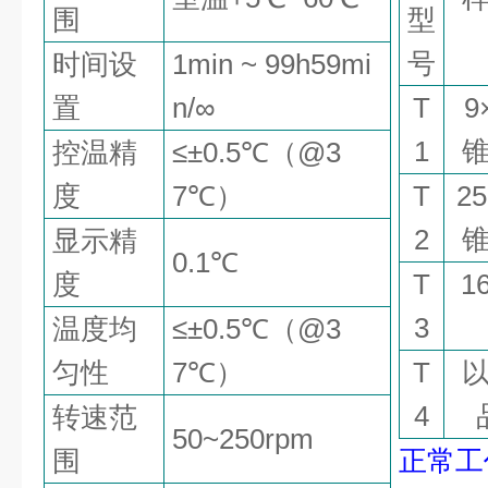
围
型
号
时间设
1min ~ 99h59mi
置
n
/
∞
T
9
1
控温精
≤±
0.
5
℃（
@3
度
7
℃）
T
25
2
显示精
0.1
℃
度
T
1
3
温度均
≤±
0.
5
℃（
@3
匀性
7
℃）
T
4
转速范
50~250rpm
围
正常工