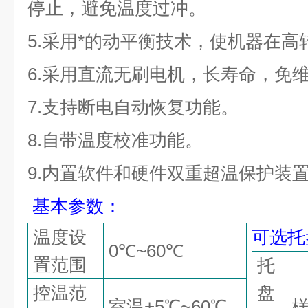
停止，避免温度过冲。
5.
采用*的动平衡技术，使机器在高
6.
采用直流无刷电机，长寿命，免
7.
支持断电自动恢复功能。
8.
自带温度校准功能。
9.
内置软件和硬件双重超温保护装
基本参数
：
温度设
可选托
0
℃
~
6
0
℃
置范围
托
控温范
盘
室温
+5
℃
~
6
0
℃