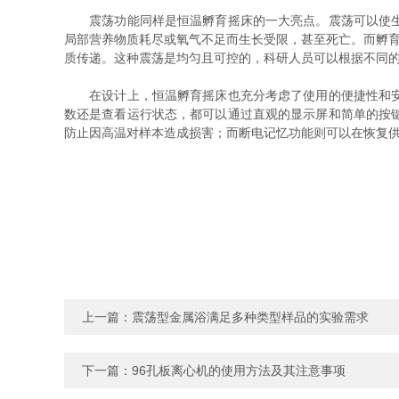
震荡功能同样是恒温孵育摇床的一大亮点。震荡可以使生物
局部营养物质耗尽或氧气不足而生长受限，甚至死亡。而孵育
质传递。这种震荡是均匀且可控的，科研人员可以根据不同
在设计上，恒温孵育摇床也充分考虑了使用的便捷性和安全
数还是查看运行状态，都可以通过直观的显示屏和简单的按
防止因高温对样本造成损害；而断电记忆功能则可以在恢复
上一篇：
震荡型金属浴满足多种类型样品的实验需求
下一篇：
96孔板离心机的使用方法及其注意事项