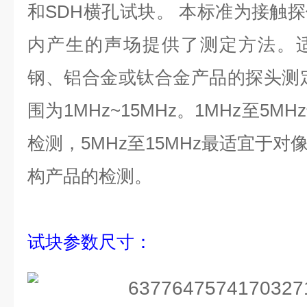
和
SDH
横孔试块。
本标准为接触探
内产生的声场提供了测定方法。
钢、铝合金或钛合金产品的探头测
围为
1MHz~15MHz
。
1MHz
至
5MHz
检测
，
5MHz
至
15MHz
最适宜于对
构产品的检测。
试块参数尺寸：