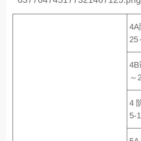
4A
25
4
～
4 
5-