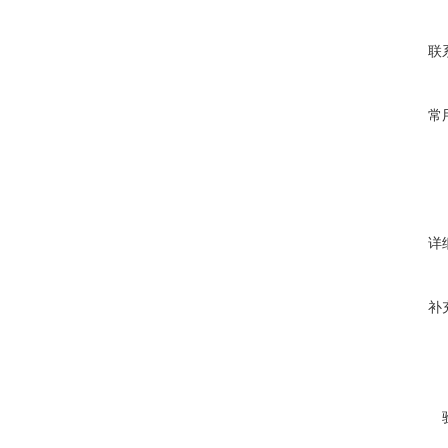
联
常
详
补