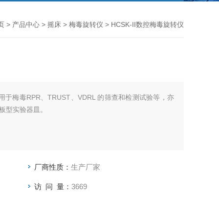
页
>
产品中心
>
摇床
>
梅毒旋转仪
> HCSK-II数控梅毒旋转仪
应用于梅毒RPR、TRUST、VDRL 的筛查和检测试验等，亦
板型实验器皿。
厂商性质：
生产厂家
访 问 量：
3669