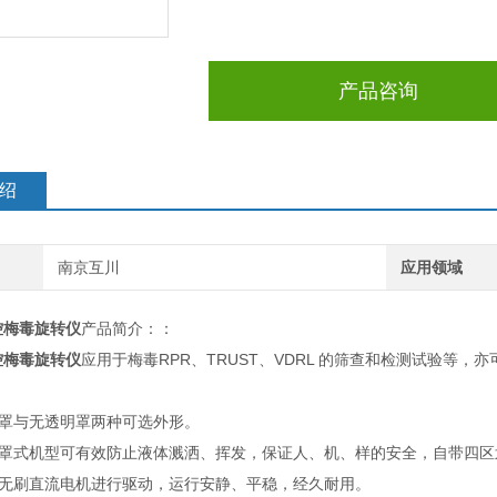
产品咨询
绍
南京互川
应用领域
控梅毒旋转仪
产品简介：：
控梅毒旋转仪
应用于梅毒RPR、TRUST、VDRL 的筛查和检测试验等
明罩与无透明罩两种可选外形。
明罩式机型可有效防止液体溅洒、挥发，保证人、机、样的安全，自带四
效无刷直流电机进行驱动，运行安静、平稳，经久耐用。