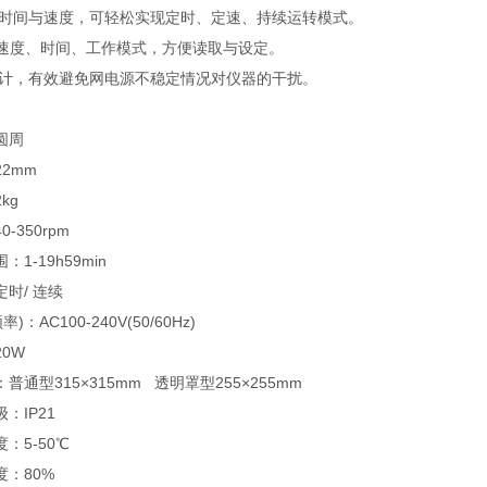
节时间与速度，可轻松实现定时、定速、持续运转模式。
显示速度、时间、工作模式，方便读取与设定。
设计，有效避免网电源不稳定情况对仪器的干扰。
圆周
2mm
kg
-350rpm
1-19h59min
时/ 连续
)：AC100-240V(50/60Hz)
0W
普通型315×315mm 透明罩型255×255mm
：IP21
：5-50℃
：80%