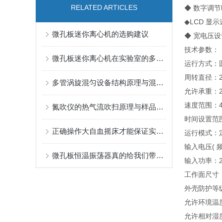
RELATED ARTICLES
◆ 数字调
◆LCD 
微孔板迷你离心机的选购建议
◆ 宽电压
技术参数：
微孔板迷你离心机在实验室的多功能性与操作便捷性
运行方式：
周转直径：2
多管涡旋混匀设备结构原理与混匀效能研究
允许承重：2
速度范围：40
氮吹仪的热气流吹扫原理与样品前处理应用
时间设置范围：
正确操作大自血摇床才能保证实验的正常进行
运行模式：定
输入电压( 频率
微孔板恒温振荡器真的给我们带来了很多的便利
输入功率：2
工作面尺寸：
外壳防护等级
允许环境温度
允许相对湿度