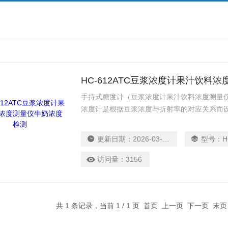
HC-612ATC豆浆浓度计果汁饮料
手持式糖度计（豆浆浓度计果汁饮料浓度测量仪牛
浓度计是根据豆浆浓度与折射率的对应关系而设
25% )和豆浆里的糖度( 0-32% )，产品
用，可以方便的控制豆浆的味道以及甜度，是
更新日期：
2026-03-18
型号：
H
饭店餐厅的常用工具。
访问量：
3156
共 1 条记录，当前 1 / 1 页 首页 上一页 下一页 末