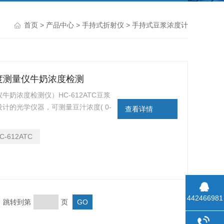
首页
>
产品中心
>
手持式折射仪
> 手持式豆浆浓度计
浓度测量仪牛奶浓度检测
奶浓度检测仪）HC-612ATC豆浆
计的光学仪器，可测量豆汁浓度( 0-
查看详情
测量准确，操作简单，视野清晰，经济实
豆制品加工行业以及食堂、豆浆厂、
C-612ATC
442466981
页 跳转到第
页