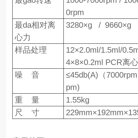
最
gao
转速
1000-
7
000rpm
/
100
0rpm
最da相对离
328
0×g
/
966
0×g
心力
样品处理
12
×
2.0ml/1.5ml/0.
4
×8×0.2ml
PCR离
噪
音
≤45db(A)
（
7000rpm
pm)
重
量
1.55
kg
尺
寸
229
mm×
192
mm×1
3