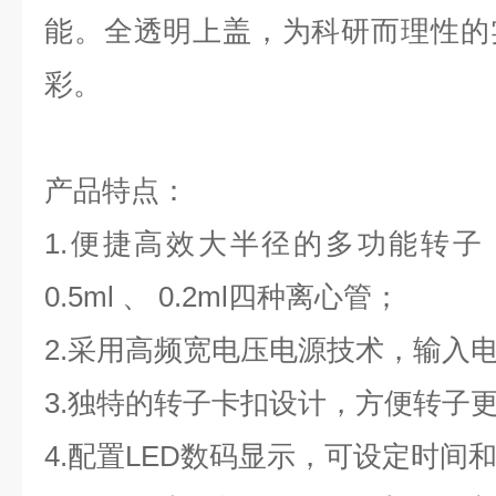
能。全透明上盖，为科研而理性的
彩。
产品特点
：
1.
便捷高效
大半径
的
多功能
转子
0.5ml 、 0.2ml
四
种离心管
；
2
.采用高频宽电压电源技术，输入电压范
3
.独特的转子卡扣设计，方便转子
4.
配置
L
E
D
数码
显示，可设定时间