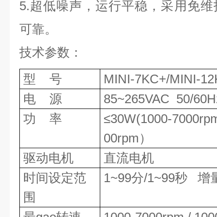
5
.超低噪声，运行平稳，采用免维
可靠。
技术参数
：
型
号
MINI-7KC+
/
MINI-
12
电
源
85
~
265VAC 50/60H
功
率
≤30W
(1000-7000r
00rpm
）
驱动电机
直流电机
时间设定范
1
~
99分
/1~99秒
增
围