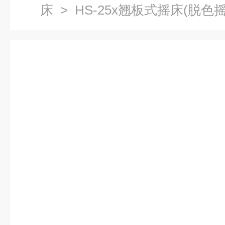
床
> HS-25x翘板式摇床(脱色摇