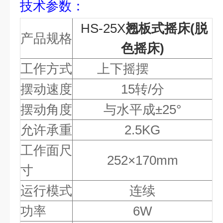
技术参数：
HS-25X
翘板式摇床(脱
产品规格
色摇床)
工作方式
上下摇摆
摆动速度
15转/分
摆动角度
与水平成
±25°
允许承重
2.5KG
工作面尺
252×170mm
寸
运行模式
连续
功率
6W