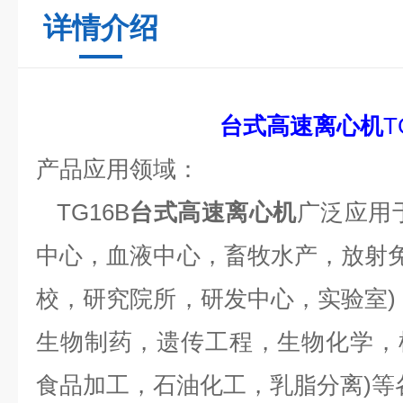
详情介绍
台式
高速离心机
T
产品应用领域：
TG16B
台式
高速离心机
广泛应用
中心
，
血液中心
，
畜牧水产
，
放射
校
，
研究院所
，
研发中心
，
实验室
)
生物制药
，
遗传工程
，
生物化学
，
食品加工
，
石油化工
，
乳脂分离
)
等