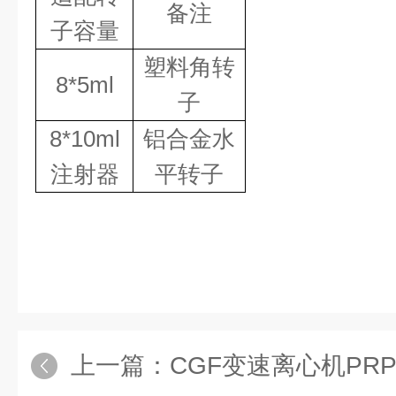
备注
子容量
塑料角转
8*5
ml
子
8*10
ml
铝合金水
注射器
平转子
上一篇：
CGF变速离心机PR