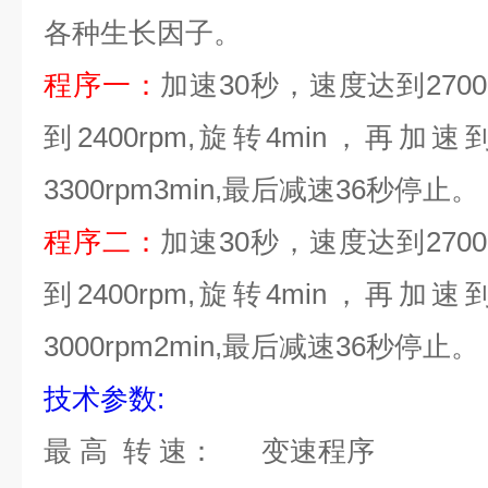
各种生长因子
。
程序一
：
加速
30
秒，速度达到
270
到
2400rpm,
旋转
4min
，再加速
3300rpm3min,
最后减速
36
秒停止。
程序二：
加速
30
秒，速度达到
270
到
2400rpm,
旋转
4min
，再加速
3000rpm2min,
最后减速
36
秒停止。
技术参数
:
最
高
转
速：
变速程序