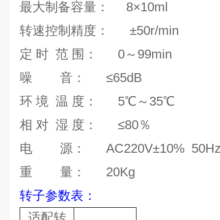
最大制备容量：
8
×10m
l
转速控制精度：
±50r/min
定
时
范
围：
0～99min
噪
音：
≤65dB
环
境
温
度：
5℃～35℃
相
对
湿
度：
≤80％
电
源：
AC220V±10% 50Hz
重
量：
20Kg
转子参数表：
适配转