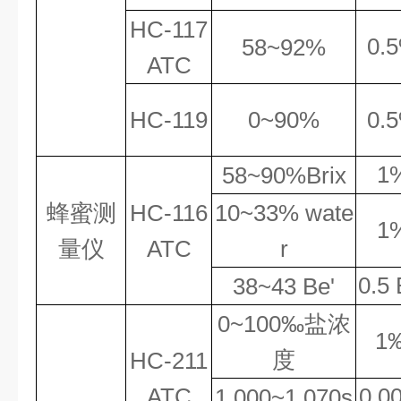
HC
-11
7
0.
58
~9
2
%
ATC
HC
-11
9
0~
9
0%
0.
1
58~90%Brix
蜂蜜测
HC
-116
1
0
~
33
% wate
1
量仪
ATC
r
0.5 
38~43 Be'
0~10
0
‰
盐浓
1
度
HC
-
211
ATC
0.0
1.000
~
1.070s