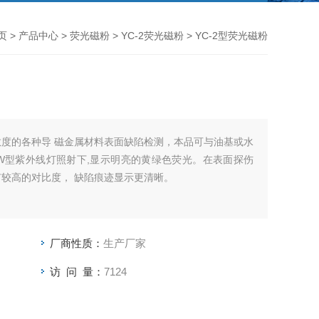
页
>
产品中心
>
荧光磁粉
>
YC-2荧光磁粉
> YC-2型荧光磁粉
灵敏度的各种导 磁金属材料表面缺陷检测，本品可与油基或水
25W型紫外线灯照射下,显示明亮的黄绿色荧光。在表面探伤
有较高的对比度， 缺陷痕迹显示更清晰。
厂商性质：
生产厂家
访 问 量：
7124