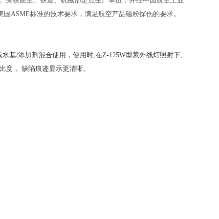
。
荣获航空、铁道、机械部定点生产单位，并经中国航空工业
国ASME标准的技术要求，满足航空产品磁粉探伤的要求。
。
基/添加剂混合使用，使用时,在Z-125W型紫外线灯照射下,
比度， 缺陷痕迹显示更清晰。