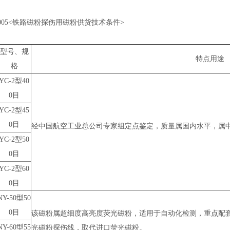
7-2005<铁路磁粉探伤用磁粉供货技术条件>
型号、规
特点用途
格
YC-2
型40
0目
YC-2
型45
0目
经中国航空工业总公司专家组定点鉴定，质量属国内水平，属
YC-2
型50
0目
YC-2
型60
0目
NY-50
型50
0目
该磁粉属超细度高亮度荧光磁粉，适用于自动化检测，重点配
NY-60
型55
光磁粉探伤线，取代进口荧光磁粉。