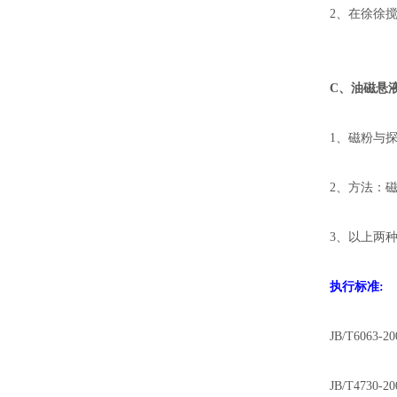
2、在徐徐
C、
油磁悬
1、磁粉与
2、方法：
3、以上两
执行标准:
JB/T606
JB/T4730