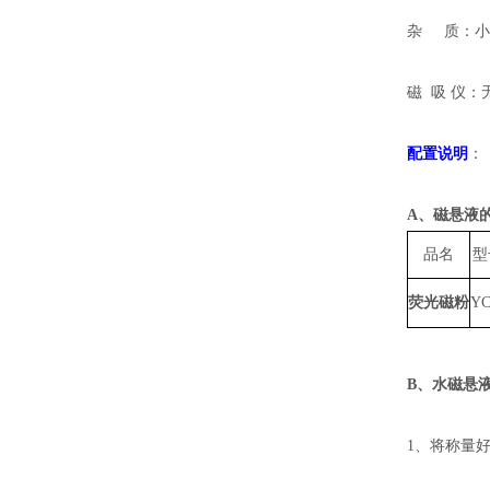
杂 质：小
磁 吸 仪：
配置
说明
：
A、
磁悬液
品名
型
荧光磁粉
YC
B、
水磁悬
1、将称量