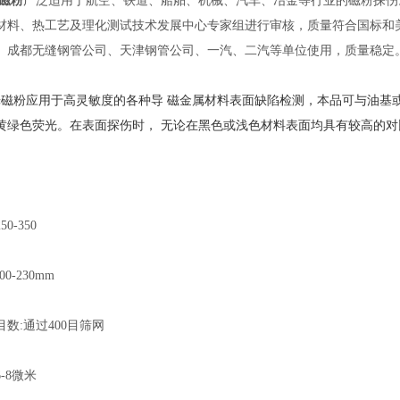
磁粉
广泛适用于航空、铁道、船舶、机械、汽车、冶金等行业的磁粉探伤
材料、热工艺及理化测试技术发展中心专家组进行审核，质量符合国标和美
、成都无缝钢管公司、天津钢管公司、一汽、二汽等单位使用，质量稳定
荧光磁粉应用于高灵敏度的各种导 磁金属材料表面缺陷检测，本品可与油基或水
黄绿色荧光。在表面探伤时， 无论在黑色或浅色材料表面均具有较高的对
0-350
0-230mm
数:通过400目筛网
-8微米