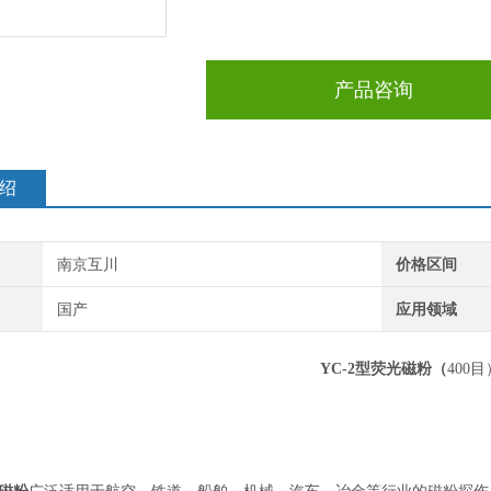
产品咨询
绍
南京互川
价格区间
国产
应用领域
YC-2型
荧光磁粉
（
400目