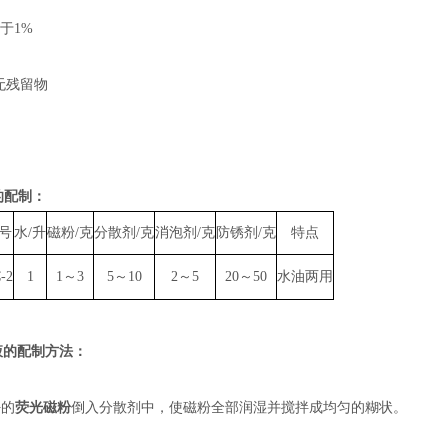
于1%
无残留物
的配制：
号
水/升
磁粉/克
分散剂/克
消泡剂/克
防锈剂/克
特点
-2
1
1～3
5～10
2～5
20～50
水油两用
液的配制方法：
好的
荧光磁粉
倒入分散剂中，使磁粉全部润湿并搅拌成均匀的糊状。