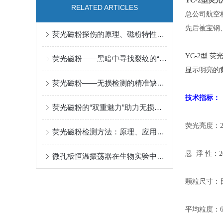
YC-2型
荧光
RELATED ARTICLES
总公司航空
先后被宝钢
荧光磁粉探伤的原理、磁粉特性与承压设备无损检测应用
YC-2型 
荧光磁粉——黑暗中寻找裂纹的“绿色灯塔”
显示明亮的
荧光磁粉——无损检测的精准缺陷识别材料
技术指标
：
荧光磁粉的“双重魅力”助力无损探伤
荧光亮度：25
荧光磁粉检测方法：原理、应用和优势的综述
悬 浮 性：20
微孔板恒温振荡器在生物实验中的应用与技术优势
颗粒尺寸：目
平均粒度：6