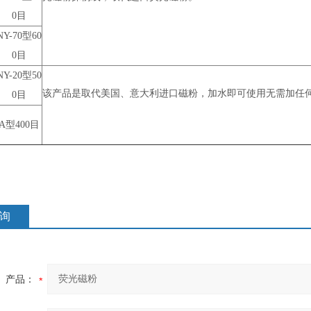
0目
NY-70
型60
0目
NY-20
型50
该产品是取代美国、意大利进口磁粉，加水即可使用无需加任
0目
A
型400目
询
产品：