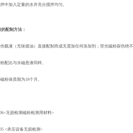
搅拌中加入定量的水并充分搅拌均匀。
液的配制方法：
探伤载液（无味煤油）直接配制而成无需加任何添加剂；荧光磁粉探伤绝
磁粉配比与水磁悬液同样。
种磁粉保质期为18个月。
3-2006<无损检测磁粉检测用材料>
-2005 <承压设备无损检测>