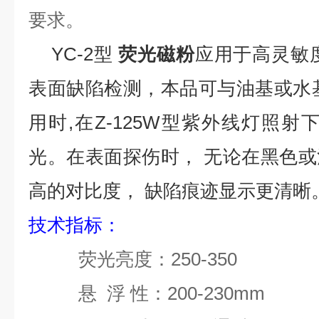
要求
。
YC-2型
荧光磁粉
应用于高灵敏
表面缺陷检测，本品可与油基或水
用时,在Z-125W型紫外线灯照射
光。在表面探伤时， 无论在黑色
高的对比度， 缺陷痕迹显示更清晰
技术指标
：
荧光亮度
：
250-350
悬
浮 性
：
200-230mm