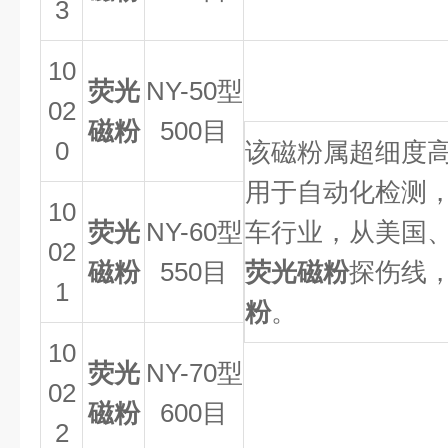
3
10
荧光
NY-50
型
02
磁粉
500目
0
该磁粉属超细度
用于自动化检测
10
荧光
NY-60
型
车行业，从美国
02
磁粉
550目
荧光磁粉
探伤线
1
粉
。
10
荧光
NY-70
型
02
磁粉
600目
2