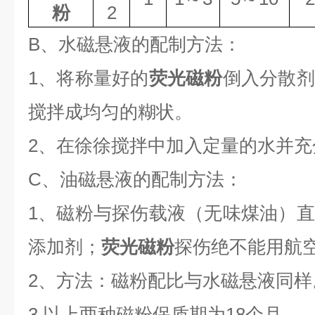
粉
2
B
、
水磁悬液的配制方法：
1
、将称量好的
荧光磁粉
倒入分散剂
搅拌成均匀的糊状。
2
、在徐徐搅拌中加入定量的水并充
C
、
油磁悬液的配制方法：
1
、磁粉与探伤载液（无味煤油）直
添加剂；
荧光磁粉
探伤绝不能用航
2
、方法：磁粉配比与水磁悬液同样
3.
以上两种磁粉保质期为
18
个月
。