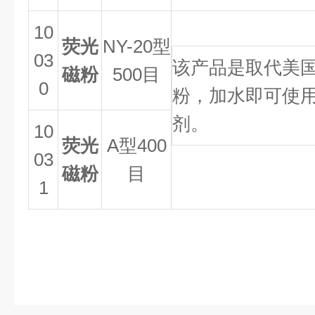
10
荧光
NY-20
型
03
该产品是取代美
磁粉
500目
0
粉，加水即可使
剂。
10
荧光
A
型400
03
磁粉
目
1