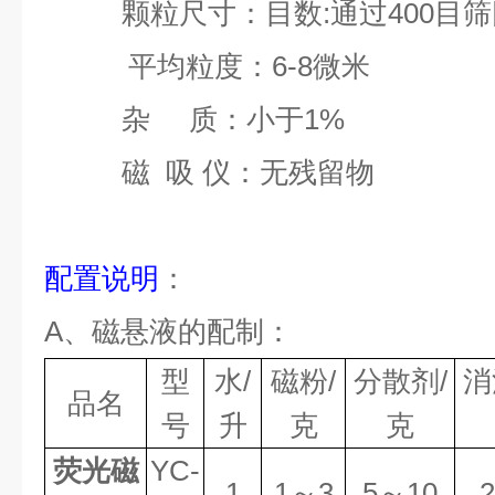
颗粒尺寸
：
目数
:
通过
400
目筛
平均粒度
：
6-8
微米
杂
质
：
小于
1%
磁
吸 仪
：
无残留物
配置
说明
：
A
、
磁悬液的配制：
型
水
/
磁粉
/
分散剂
/
消
品名
号
升
克
克
荧光磁
YC
-
1
1
～
3
5
～
10
2