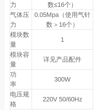
力
数
≤16
个）
气体压
0.05Mpa
（使用气针
力
数＞
16
个）
模块数
1
量
模块容
详见产品配件
量
功
300W
率
电压规
220V 50/60Hz
格