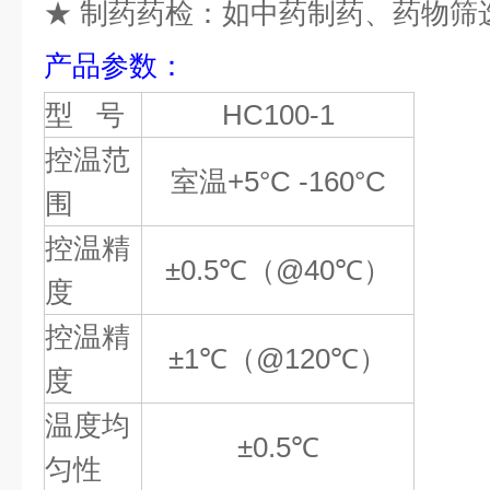
★
制药药检：如中药制药、药物筛
产品
参数
：
型
号
HC
100-1
控温范
室温
+5°C -160°C
围
控温精
±0.5℃
（
@40℃
）
度
控温精
±1℃
（
@120℃
）
度
温度均
±0.5℃
匀性