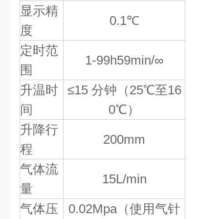
显示精
0.1℃
度
定时范
1-99h59min/∞
围
升温时
≤15
分钟（
25℃
至
16
间
0℃
）
升降行
200mm
程
气体流
15L/min
量
气体压
0.02Mpa
（使用气针