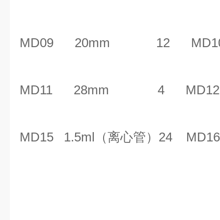
MD09 20mm 12
MD
MD11 28mm 4
MD
MD15
1.5ml
（离心管）
24
MD