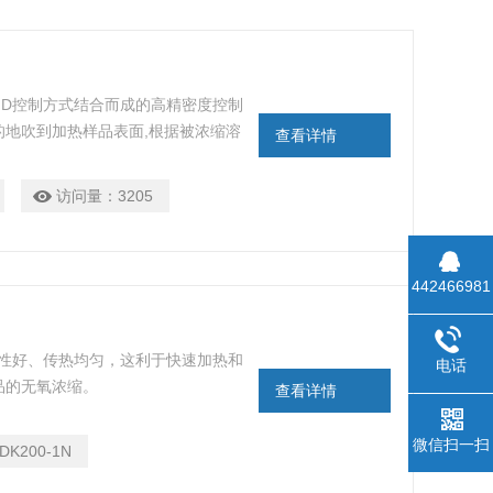
PID控制方式结合而成的高精密度控制
地吹到加热样品表面,根据被浓缩溶
查看详情
量样品的快速无氧浓缩。
访问量：
3205
442466981
传热性好、传热均匀，这利于快速加热和
电话
品的无氧浓缩。
查看详情
微信扫一扫
DK200-1N