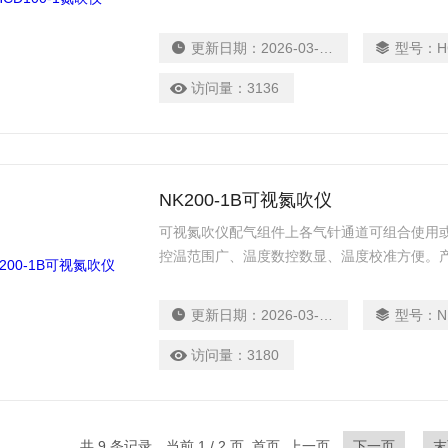
蒸发速度和沸点，设定加热温度，实现大量样
更新日期：
2026-03-17
型号：
H
访问量：
3136
NK200-1B可视氮吹仪
可视氮吹仪配气组件上各气针通道可组合使用
控温范围广、温度数控数显、温度校准方便。
使用安全、可靠。
更新日期：
2026-03-17
型号：
N
访问量：
3180
共 9 条记录，当前 1 / 2 页 首页 上一页
下一页
末