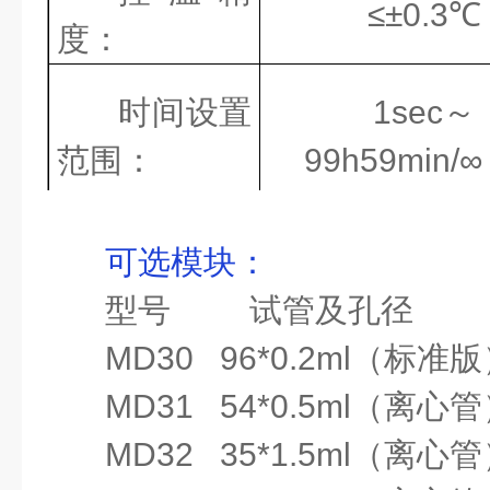
≤±0.3℃
度
：
时间设置
1sec
～
范围
：
99h59min/∞
模块温度
≤±0.3℃
可选模块
：
均匀性
：
型号
试管及孔径
显示精
0.1℃
MD30
96
*
0.2ml
（标准版
度
：
MD31
54
*
0.5ml
（离心管
温度稳定
±0.3℃
MD32
35
*
1.5ml
（离心管
性
：