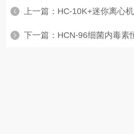
支持
4℃保存
上一篇：
HC-10K+迷你离心机
多点运
支持（
行
：
下一篇：
HCN-96细菌内毒
多点循环
支持（最大
运行
：
外形尺
260x1
寸
：
最大功
率
：
电源电