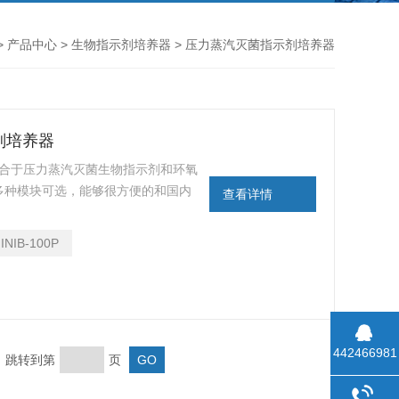
>
产品中心
>
生物指示剂培养器
> 压力蒸汽灭菌指示剂培养器
示剂培养器
器适合于压力蒸汽灭菌生物指示剂和环氧
多种模块可选，能够很方便的和国内
查看详情
泽爱斯等）配套使用。
INIB-100P
442466981
页 跳转到第
页