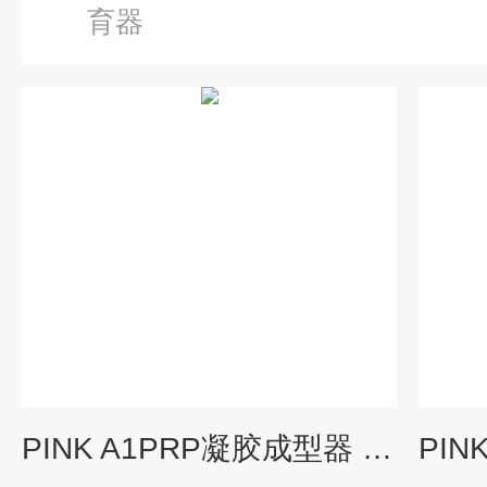
育器
PINK A1PRP凝胶成型器 自体蛋白凝胶制造仪 热凝仪