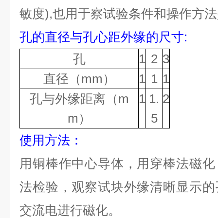
敏度),也用于察试验条件和操作方
孔的直径与孔心距外缘的尺寸
:
孔
1
2
3
直径（mm）
1
1
1
孔与外缘距离（m
1
1.
2
m）
5
使用方法：
用铜棒作中心导体，用穿棒法磁化
法检验，观察试块外缘清晰显示的
交流电进行磁化
。