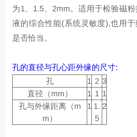
为1、1.5、2mm。适用于检验磁
液的综合性能(系统灵敏度),也用
是否恰当。
孔的直径与孔心距外缘的尺寸
:
孔
1
2
3
直径（mm）
1
1
1
孔与外缘距离（m
1
1.
2
m）
5