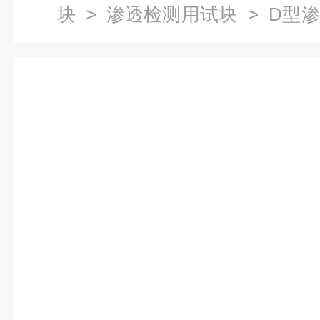
块
>
渗透检测用试块
> D型
纹试块）