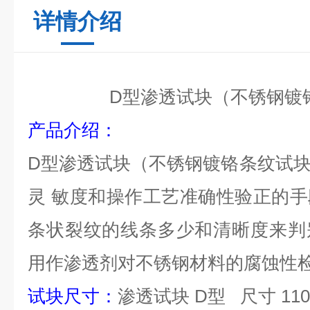
详情介绍
D
型
渗透试块
（
不锈钢镀
产品介绍：
D
型
渗透试块
（
不锈钢镀铬条纹试
灵
敏度和操作工艺准确性验正的手
条状裂纹的线条多少和清晰度来判
用作渗透剂对不锈钢材料的腐蚀性
试块尺寸：
渗透试块
D
型
尺寸
110