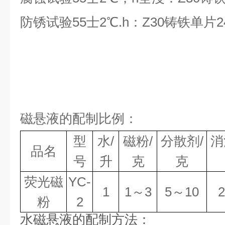
防锈试验55士
2
℃
.h
：
Z30
铸铁单片
2
磁悬液的配制比例：
型
水/
磁粉/
分散剂/
消
品名
号
升
克
克
荧光磁
YC-
1
1
～
3
5
～
10
2
粉
2
水磁悬液的配制方法：