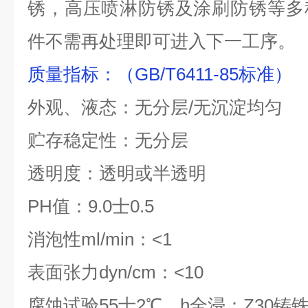
锈，高压喷淋防锈及涂刷防锈等多
件不需再处理即可进入下一工序。
质量指标：（
GB/T6411-85
标准）
外观、液态：无分层/无沉淀均匀
贮存稳定性：无分层
透明度：透明或半透明
PH值：
9.0
士
0.5
消泡性ml/min：
<1
表面张力dyn/cm：
<10
腐蚀试验55士
2
℃，
h
全浸：
Z30
铸