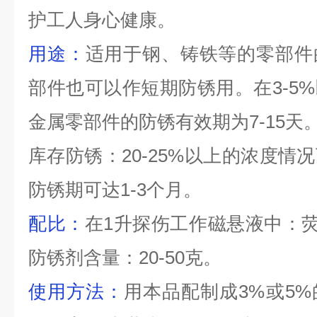
护工人身心健康。
用途：
适用于钢、铸铁等的零部件
部件也可以作短期防锈用。在
3-5%
金属零部件的防锈有效期为
7-15
天
库存防锈：20-25%以上的浓度情
防锈期可达
1-3
个月。
配比
：
在
1
升探伤工作磁悬液中：
防锈剂含量：
20-50
克。
使用方法：
用本品配制成
3%
或
5%