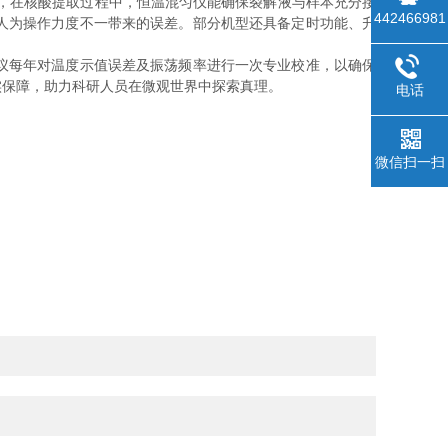
如，在核酸提取过程中，恒温混匀仪能确保裂解液与样本充分接
442466981
人为操作力度不一带来的误差。部分机型还具备定时功能、升
议每年对温度示值误差及振荡频率进行一次专业校准，以确保
实保障，助力科研人员在微观世界中探索真理。
电话
微信扫一扫