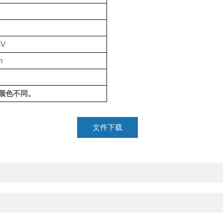
5V
m
颜色不同。
文件下载