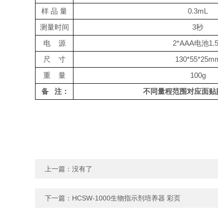
样
品
量
0.3mL
测量时间
3
秒
电
源
2*AAA
电池
1.
尺
寸
130*55*25m
重
量
100g
备 注：
不同量程范围对应面贴
上一篇：没有了
下一篇：
HCSW-1000生物指示剂培养器 彩页