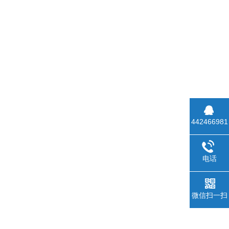
442466981
电话
微信扫一扫