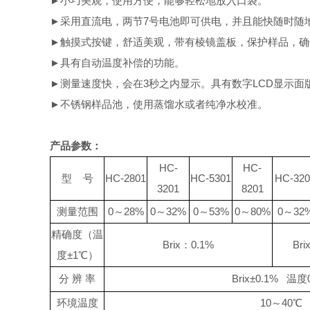
►
小巧美观，使用方便，能够轻松地放入口袋。
►
采用直流电，两节
7
号电池即可供电，并且能快随时随
►
触摸式按键，舒适美观，
带有棱镜盖板，保护样品，确
►
具有自动温度补偿的功能。
►
测量速度快，会在
3
秒之内显示。具有数字
LCD
显示面
►
不锈钢样品池
，
使用蒸馏水
或者纯净水
校准
。
产品参数：
HC-
HC-
型
号
HC
-
2801
HC
-
5301
HC-320
3201
8201
测量范围
0
～
28
%
0
～
32
%
0
～
53
%
0
～
80
%
0
～
32
精确度
（
温
Brix
：
0.
1
%
Bri
度±
1
℃
）
分
辨
率
Brix
±
0.
1
%
温度
环境温度
10
～
40
℃