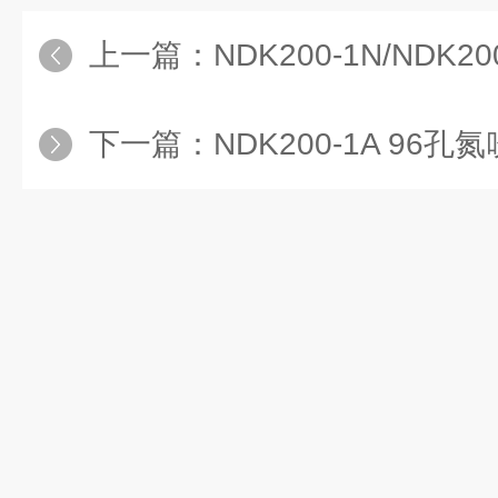
D52-0
3
.5
m
D5
0mm
2
1
m
上一篇：
NDK200-1N/NDK
M
2
5
1
D56-0
0
.5
m
0mm
2
1
m
下一篇：
NDK200-1A 96孔