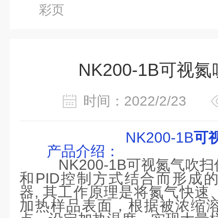
彩页
NK200-1B可视
时间：2022/2/23
NK200-1B
可
产品
介绍
：
NK200-1B
可视氮气
吹扫
和
PID
控制方式结合而形成
器
,
其工作原理是将氮气快速
加热样品表面，根据被浓缩