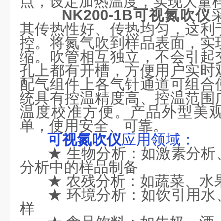
点，设定加热温度，实现大量
NK200-1B
可视氮吹仪
其传热性好、传热均匀，这利
控。将氮气吹到样品表面，实
缩。吹管相互独立，不会引起
孔上都有开槽，方便用户实时
配气组件上各气针通道可组合
统具有控温精度高、控温范围
温度校准方便。产品外型美
单，使用安全、可靠。
可视氮吹仪
应用领域：
★
生物分析：如激素分析
分析中的样品制备
★
农残分析：如蔬菜、水
★
环境分析：如饮引用水
样