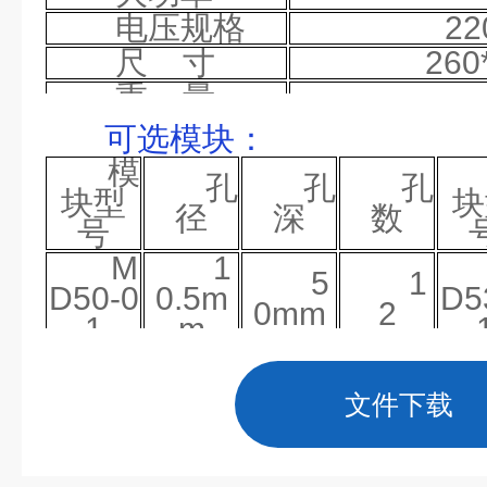
电压规格
22
尺
寸
260
重
量
可选模块
：
模
孔
孔
孔
块型
块
径
深
数
号
M
1
5
1
D50-0
0
.5
m
D5
0mm
2
1
m
M
1
5
1
D51-0
2
.5
m
D5
文件下载
0mm
2
1
m
M
1
5
1