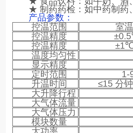
★
食品饮料：如牛奶、酒
★
制药药检：如中药制药
产品参数：
控温范围
室
控温精度
±0.
控温精度
±1
温度均匀性
显示精度
定时范围
1-
升温时间
≤15
分钟
大升降行程
大气体流量
大气体压力
模块数量
大功率