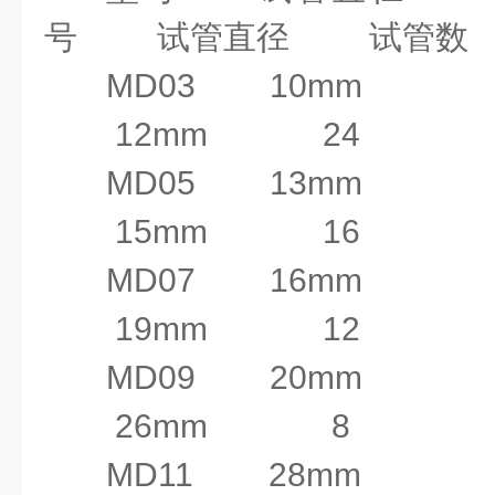
匀性
号
试管直径
试管数
显
MD03 10mm
示精
0.1℃
12mm 2
度
MD05 13mm
定
15mm 
时范
1-99h59min/∞
MD07 16mm
围
19mm
升
≤15
分钟（
25℃
至
MD09 20mm 
温时
160℃
）
26m
间
MD11 28mm
最