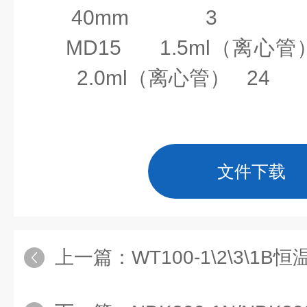
40m
大升
200mm
MD15
1.5ml
（离心管
降行
2.0ml
（离心管）
24
程
最
大气
15L/min
文件下载
体流
量
最
上一篇：
WT100-1\2\3\1
大气
0.02Mpa
（使用气
体压
针数
≤16
个）