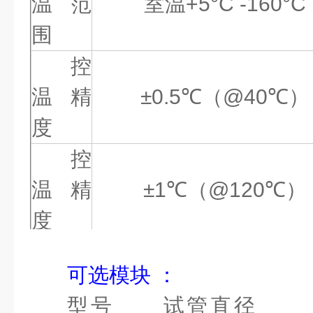
温范
室温
+5°C -160°C
围
控
温精
±0.5℃
（
@40℃
）
度
控
温精
±1℃
（
@120℃
）
度
温
可选模块
：
度均
±0.5℃
型号
试管直径