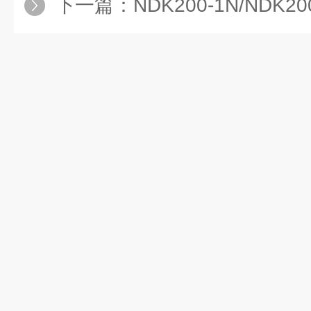
下一篇：
NDK200-1N/NDK
力
最
大气
0.05Mpa
（使用气
体压
针数＞
16
个）
力
模
块数
1
2
量
模
块容
详见产品配件