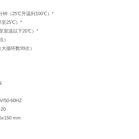
分钟（
25
℃升温到
100
℃）
*
降至
25
℃）
*
至室温以下
20
℃）
*
点）
大循环数
99
次）
表
0V/50-60HZ
×
20
5
x1
50
mm