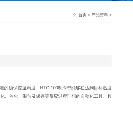
首页
>
产品资料
>
精准的确保控温精度，
H
TC-100
制冷型
能够在达到目标温度
孵化、催化、混匀及保存等反应过程理想的自动化工具。具