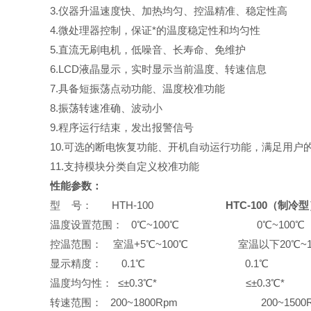
3.
仪器升温速度快、加热均匀、控温精准、稳定性高
4.
微处理器控制，保证*的温度稳定性和均匀性
5.
直流无刷电机，低噪音、长寿命、免维护
6.LCD
液晶显示，实时显示当前温度、转速信息
7.
具备短振荡点动功能、温度校准功能
8.
振荡转速准确、波动小
9.
程序运行结束，发出报警信号
10.
可选的断电恢复功能、开机自动运行功能，满足用户
11.
支持模块分类自定义校准功能
性能参数
：
型
号：
HTH-100
HTC-100（制冷
温度设置范围：
0
℃
~100
℃
0
℃
~100
℃
控温范围：
室温
+5℃
~100
℃
室温以下
20
℃
~
显示精度：
0.1
℃
0.1
℃
温度均匀性：
≤±
0.3
℃
*
≤±
0.3
℃
*
转速范围：
200~1800Rpm 200~150