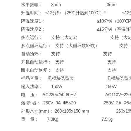
水平振幅：
3mm 3mm
升温时间：
≤
1
2
分钟
（
25
℃升温到
100
℃）
*
≤
1
2
降温速度
1
： ≤
10
分钟（
100
℃
降温速度
2
： ≤
15
分钟（室温降
多点运行：
支持（大
5
点） 支持（大
5
多点循环运行：
支持（大循环数
99
次） 支持（
自动预热：
支持
支持
开机自动运行：
支持
支持
断电自动恢复：
支持
支持
样品容量：
见模块选型表
见模块选型
输入功率：
150W
150W
电
压：
AC
220V/50-60HZ
AC
110V~22
熔
断
器：
250V 3A
Ф
5
×
20
250V 3A
Ф
5
外形尺寸
(mm)
：
260x19
5
x1
50
mm
260x19
重
量：
7.0Kg
7.5Kg