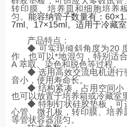
硅胶垫板，可适应大多数试管
转印膜、培养皿和细胞培养
匀。
能容纳管子数量有：
60×1
7ml、17×15ml。适用于冷藏
产品
特点
：
◆ 可实现倾斜角度为
20
作，
也可以*地混匀
，特别适
A
萃取、染色和脱色等过程。
◆ 选用高效交流电机进行
音小，使用寿命长。
◆ 结构紧凑，占用空间小
也可以放置于培养箱或冷藏室
◆ 特制钉状硅胶垫板，可
心管
、
微孔板，转印膜、培养
等管状容器混匀。