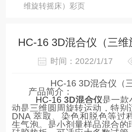
维旋转摇床）彩页
HC-16 3D混合仪（
时间：2022/1/17
HC-16
3D混合仪
（
产品
简介
：
HC-16
3D混合仪
是一款
动是
三维圆周旋转
运动，
特别
DNA 萃取、染色和脱色等过
生气泡。是小剂量样品混合的