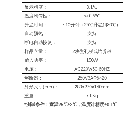
显示精度：
0.1℃
温度均匀性：
≤±0.5℃
升温时间：
≤10分钟（25℃升温到80℃）
自动预热：
支持
断电自动恢复：
支持
样品容量：
2块微孔板或培养板
输入功率：
150W
电压：
AC220V/50-60HZ
熔断器：
250V3AФ5×20
外形尺寸(mm)：
280x270x140mm
重量：
7.0Kg
*测试条件：室温25℃±2℃，温度计精度±0.1℃