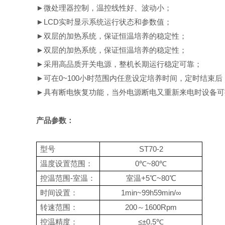
►微处理器控制，温控线性好、波动小；
►LCD实时显示系统运行状态和参数值；
►双层的加热系统，保证恒温培养的稳定性；
►双层的加热系统，保证恒温培养的稳定性；
►采用高品质开关电源，整机长期运行稳定可靠；
►可在0~100小时范围内任意设定培养时间，定
时结束后
►具有断电恢复功能，当外电源断电又重新来电
时设备可
产品参数：
型号
ST70-2
温度设置范围：
0℃~80℃
控温范围-室温：
室温+5℃~80℃
时间设置：
1min~99h59min/∞
转速范围：
200～1600Rpm
控温精度：
≤±0.5℃