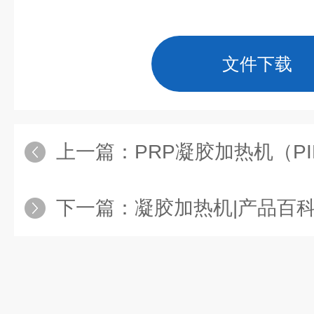
BIU
12*10mL
E-
A2
3
文件下载
PRP凝胶作用
:
上一篇：
PRP凝胶加热机（PI
■作用一: “凝胶"快速支撑填充
PRP凝胶呈粘性胶状，注入皮
下一篇：
凝胶加热机|产品百
同时，PRP凝胶中富含的高浓
量的胶原蛋白，胶原蛋白是皮
皮肤修复过程中有着促进作用
皮肤的过程。