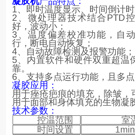
凝胶机
产品特点：
1、即时温度显示、时间倒计
2、微处理器技术结合PTD
好，波动小；
3、温度偏差校准功能，自
行，断电自动恢复；
4、自动故障检测及报警功能；
5、内置软件和硬件双重超温
靠。
6、支持多点运行功能，且多
凝胶应用
：
用于痤疮疤痕的填充，除皱，可
用于面部和身体填充的生物凝
技术参数：
控温范围
室温
时间设置
1min