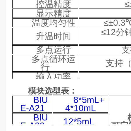
控温精度
≤
显示精度
温度均匀性
≤±0.3
≤12分
升温时间
多点运行
支
多点循环运
支持（
行
输入功率
电源
AC110C
模块选型表：
保险丝
25
BIU
8*5mL+
E-
A2
1
4*10mL
BIU
12*5mL
E-
A2
2
可定