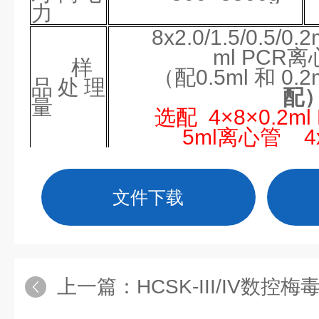
力
8x2.0/1.5/0.5/
ml PCR
样
（配0.5ml 和 0
品处理
配
量
选配
4×8×0
.
2m
l
5m
l离
心管
4
定
1~99分/
时范围
文件下载
工
≤4
作噪声
输
高频宽电压85~26
入电源
E)
上一篇：
HCSK-III/IV数控梅
熔
250V
断
器