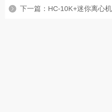
外
下一篇：
HC-10K+迷你离心机
189×1
形尺寸
尺
180*150* 1
寸
净
1.
重