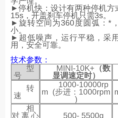
学严谨。
►停机快：设计有两种停机方
15s
，开盖刹车停机只需
3s
。
►旋转空间为
360
度圆弧：*
小。
►超低噪声，运行平稳，采
用，安全可靠。
技术参数：
型
MINI
-10K
+
（数
号
显调速定时）
1000-10000
rp
转
m
(步进：1000rpm
速
)
相
对离心
500-
55
00g