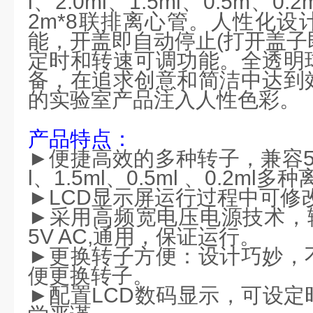
l、2.0ml、1.5ml、0.5m、0
2m*8联排离心管。人性化设
能，开盖即自动停止(打开盖子
定时和转速可调功能。全透明
备，在追求创意和简洁中达到
的实验室产品注入人性色彩。
产品特点：
►便捷高效的多种转子，兼容5.0m
l、1.5ml、0.5ml 、0.2ml
►LCD显示屏运行过程中可修
►采用高频宽电压电源技术，输
5V AC,通用，保证运行。
►更换转子方便：设计巧妙，
便更换转子。
►配置LCD数码显示，可设定