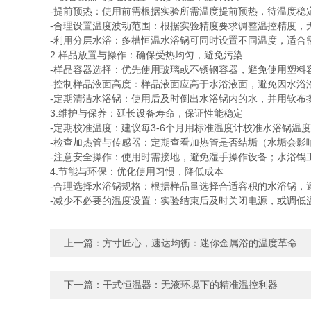
-提前预热：使用前需根据实验所需温度提前预热，待温度稳
-合理设置温度波动范围：根据实验精度要求调整温控精度，
-利用分层水浴：多槽恒温水浴锅可同时设置不同温度，适合
2.样品放置与操作：确保受热均匀，避免污染
-样品容器选择：优先使用玻璃或不锈钢容器，避免使用塑料
-控制样品液面高度：样品液面应高于水浴液面，避免因水浴
-定期清洁水浴锅：使用后及时倒出水浴锅内的水，并用软布
3.维护与保养：延长设备寿命，保证性能稳定
-定期校准温度：建议每3-6个月用标准温度计校准水浴锅
-检查加热管与传感器：定期查看加热管是否结垢（水垢会影
-注意安全操作：使用时需接地，避免湿手操作设备；水浴锅
4.节能与环保：优化使用习惯，降低成本
-合理选择水浴锅规格：根据样品量选择合适容积的水浴锅，避
-减少不必要的温度设置：实验结束后及时关闭电源，或调低
上一篇：
方寸匠心，速达均衡：迷你金属浴的温度革命
下一篇：
干式恒温器：无液环境下的精准温控利器