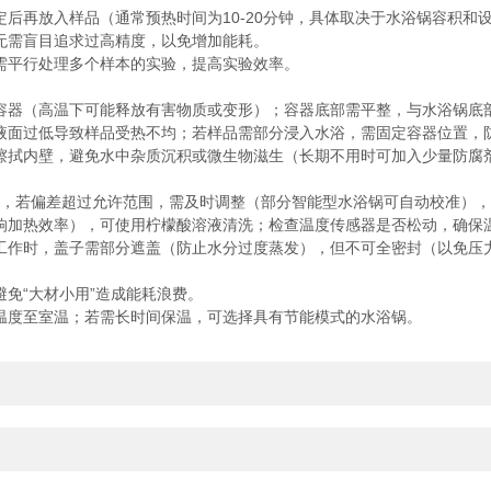
定后再放入样品（通常预热时间为10-20分钟，具体取决于水浴锅容积
无需盲目追求过高精度，以免增加能耗。
需平行处理多个样本的实验，提高实验效率。
容器（高温下可能释放有害物质或变形）；容器底部需平整，与水浴锅底
液面过低导致样品受热不均；若样品需部分浸入水浴，需固定容器位置，
擦拭内壁，避免水中杂质沉积或微生物滋生（长期不用时可加入少量防腐
温度，若偏差超过允许范围，需及时调整（部分智能型水浴锅可自动校准）
响加热效率），可使用柠檬酸溶液清洗；检查温度传感器是否松动，确保
工作时，盖子需部分遮盖（防止水分过度蒸发），但不可全密封（以免压
免“大材小用”造成能耗浪费。
温度至室温；若需长时间保温，可选择具有节能模式的水浴锅。