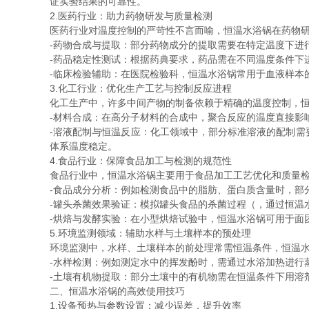
证实验结果的可靠性。
2.医药行业：助力药物研发与质量检测
医药行业对温度控制的严苛性不言而喻，恒温水浴锅在药物
-药物合成与提取：部分药物成分的提取需要在特定温度下进
-药品稳定性测试：根据药典要求，药品需在不同温度条件下
-临床检验辅助：在医院检验科，恒温水浴锅常用于血液样本
3.化工行业：优化生产工艺与控制反应进程
化工生产中，许多中间产物的制备依赖于精确的温度控制，
-材料合成：在高分子材料的合成中，聚合反应的温度直接影
-溶液配制与恒温反应：化工领域中，部分标准溶液的配制
体系温度稳定。
4.食品行业：保障食品加工与检测的规范性
食品行业中，恒温水浴锅主要用于食品加工工艺优化和质量
-食品成分分析：例如检测食品中的脂肪、蛋白质含量时，部
-罐头杀菌效果验证：模拟罐头食品的杀菌过程（，通过恒温
-烘焙与发酵实验：在小型烘焙试验中，恒温水浴锅可用于面
5.环境监测领域：辅助水样与土壤样本的预处理
环境监测中，水样、土壤样本的前处理常需恒温条件，恒温
-水样检测：例如测定水中的挥发酚时，需通过水浴加热进行
-土壤有机物提取：部分土壤中的有机物需在恒温条件下用溶
二、恒温水浴锅的高效使用技巧
1.设备预热与参数设置：减少误差，提升效率