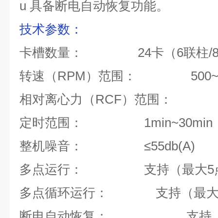
u
具备断电自动恢复功能。
技术参数
：
卡槽数量：
24
卡（
6
联
柱
/
转速（
RPM
）
范围：
500
相对离心力（
RCF
）范围：
定时范围：
1min
~
30min
整机噪音：
≤
55db(A)
多点运行：
支持（最大
5
多点循环运行：
支持（最
断电自动恢复：
支持