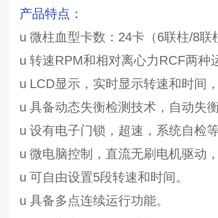
产品特点
：
u
微柱血型卡数：
24
卡（
6
联
柱
/8
联
u
转速
RPM
和相对离心力
RCF
两种
u
LCD
显示，实时显示转速和时间
u
具备动态失衡检测技术，自动失
u
设有电子门锁，超速，系统自检
u
微电脑控制，直流无刷电机驱动
u
可自由设置
5
段转速和时间。
u
具备多点连续运行功能。