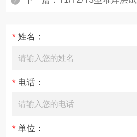
*
姓名：
*
电话：
*
单位：