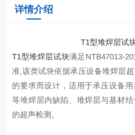
详情介绍
T1
型堆焊层试
T1
型堆焊层试块
满足
NTB47013
准,该类试块依据承压设备堆焊层
的要求而设计，适用于承压设备用
等堆焊层内缺陷、堆焊层与基材结
的超声检测。