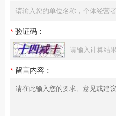
*
验证码：
*
留言内容：