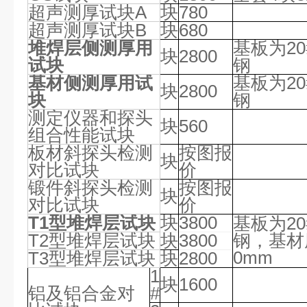
超声测厚试块A
块
780
超声测厚试块B
块
680
堆焊层侧测厚用
基板为2
块
2800
试块
钢
基材侧测厚用试
基板为2
块
2800
块
钢
测定仪器和探头
块
560
组合性能试块
板材斜探头检测
按图报
块
对比试块
价
锻件斜探头检测
按图报
块
对比试块
价
T1型堆焊层试块
块
3800
基板为2
T2型堆焊层试块
块
3800
钢，基材
0mm
T3型堆焊层试块
块
2800
1
块
1600
铝及铝合金对
#