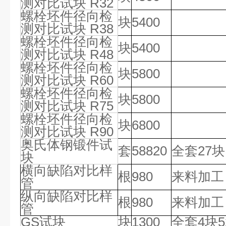
测对比试块 R32
螺栓坯件径向检
块
5400
测对比试块 R38
螺栓坯件径向检
块
5400
测对比试块 R48
螺栓坯件径向检
块
5800
测对比试块 R60
螺栓坯件径向检
块
5800
测对比试块 R75
螺栓坯件径向检
块
6800
测对比试块 R90
奥氏体钢锻件试
套
58820
全套27块
块
横向缺陷对比样
根
980
来料加工
管
纵向缺陷对比样
根
980
来料加工
管
GS试块
块
1300
全套4块5