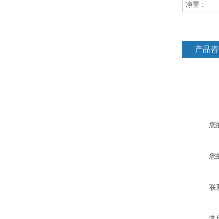
净重：
产品咨
您
您
联
常