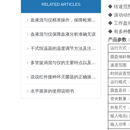
RELATED ARTICLES
◆ 转速范
◆ 滚动
血液混匀仪精准操作，保障检测准确性
◆ 工作盘
◆ 有多种
血液混匀仪保障血液分析准确无误
产品参数
干式恒温器的温度调节方法及注意事项
运行方式
圆盘倾斜
多管旋涡混匀仪的主要特点以及应用领域
速度范围
时间设置
说说红外接种环灭菌器的正确操作与日常维护
运行模式
圆盘直径
水平摇床的使用说明书
管夹数量
外形尺寸
输入电压
(
输入功率