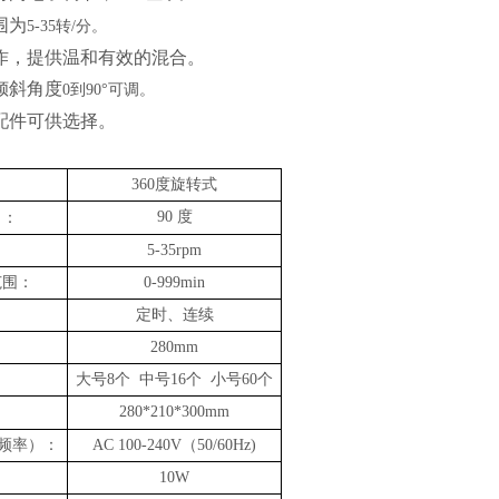
围为
5-35
转
/
分。
动作，提供温和有效的混合。
倾斜角度
0
到
90
°可调。
配件可供选择。
：
：
360
度旋转式
90
度
角：
5-35rpm
范围：
0-999min
：
定时、连续
：
280mm
：
大号
8
个
中号
16
个
小号
60
个
280*210*300mm
：
频率）：
AC 100-240V
（
50/60Hz)
：
10W