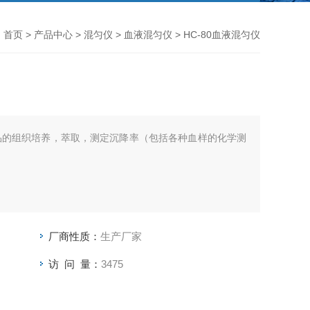
首页
>
产品中心
>
混匀仪
>
血液混匀仪
> HC-80血液混匀仪
于样品的组织培养，萃取，测定沉降率（包括各种血样的化学测
厂商性质：
生产厂家
访 问 量：
3475