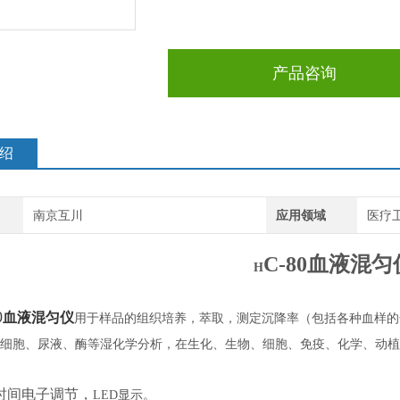
产品咨询
绍
南京互川
应用领域
医疗卫
C-80
血液混匀
H
：
0
血液混匀仪
用于样品的组织培养，萃取，测定沉降率（包括各种血样的
细胞、尿液、酶等湿化学分析，在生化、生物、细胞、免疫、化学、动植
：
时间电子调节，
LED
显示。