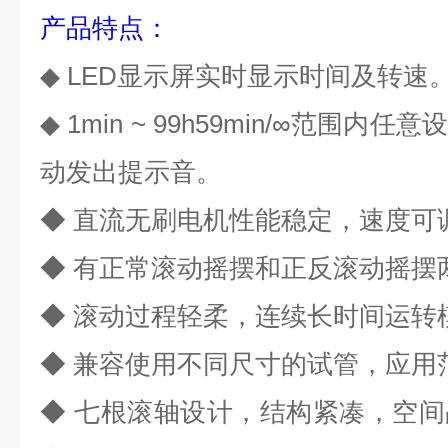
产品
特点：
◆
LED
显示屏
实时显示时间
及转速
◆
1min ~ 99h59min/∞
范围内任意
动发出提示音。
◆ 直流无刷电机性能稳定，速度可
◆ 有正常滚动摇摆
和正反
滚动摇摆
◆ 滚动过程轻柔，连续长时间运转
◆ 兼容使用不同尺寸的试管，应用
◆ 七根滚轴设计，结构紧凑，空