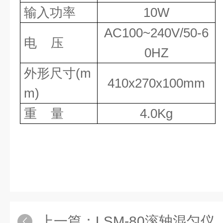
输入功率
10W
AC
100~240V/50-6
电
压
0HZ
外形尺寸
(m
4
1
0x
27
0x
10
0
mm
m)
重
量
4.0
Kg
上一篇：
LSM-80滚轴混匀仪