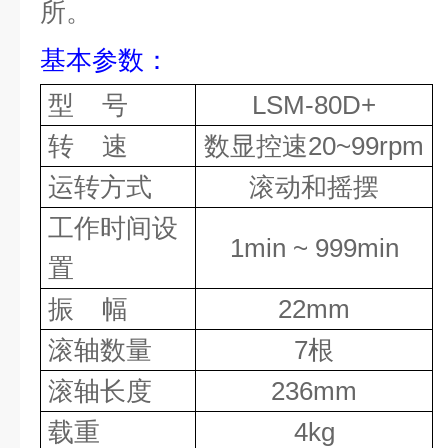
所。
基本参数
：
型 号
LSM-80
D+
转
速
数显控速
20
~
99
rpm
运转方式
滚动和摇摆
工作时间设
1min ~ 999min
置
振
幅
22mm
滚轴数量
7
根
滚轴长度
236mm
载重
4kg