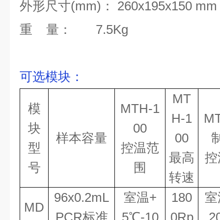
外形尺寸(mm)： 260x195x
重 量： 7.5
可选模块
：
MT
模
MTH-1
H-1
MT
块
00
样本容量
00
型
控温范
最高
控
号
围
转速
96x0.2mL
室温
+
180
室
MD
PCR
标准
5℃
-
10
0Rp
2